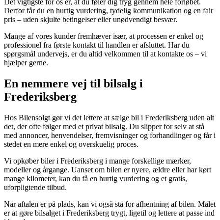
Det vigtigste for os er, at du føler dig tryg gennem hele forløbet.
Derfor får du en hurtig vurdering, tydelig kommunikation og en fair
pris – uden skjulte betingelser eller unødvendigt besvær.
Mange af vores kunder fremhæver især, at processen er enkel og
professionel fra første kontakt til handlen er afsluttet. Har du
spørgsmål undervejs, er du altid velkommen til at kontakte os – vi
hjælper gerne.
En nemmere vej til bilsalg i
Frederiksberg
Hos Bilensolgt gør vi det lettere at sælge bil i Frederiksberg uden alt
det, der ofte følger med et privat bilsalg. Du slipper for selv at stå
med annoncer, henvendelser, fremvisninger og forhandlinger og får i
stedet en mere enkel og overskuelig proces.
Vi opkøber biler i Frederiksberg i mange forskellige mærker,
modeller og årgange. Uanset om bilen er nyere, ældre eller har kørt
mange kilometer, kan du få en hurtig vurdering og et gratis,
uforpligtende tilbud.
Når aftalen er på plads, kan vi også stå for afhentning af bilen. Målet
er at gøre bilsalget i Frederiksberg trygt, ligetil og lettere at passe ind