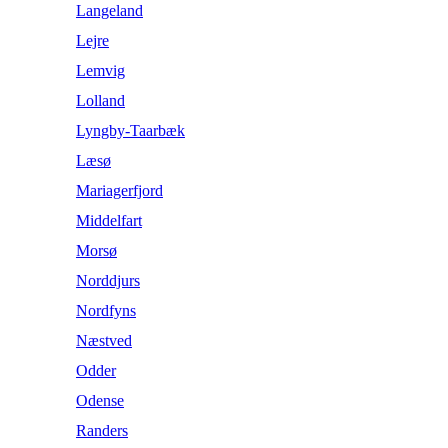
Langeland
Lejre
Lemvig
Lolland
Lyngby-Taarbæk
Læsø
Mariagerfjord
Middelfart
Morsø
Norddjurs
Nordfyns
Næstved
Odder
Odense
Randers