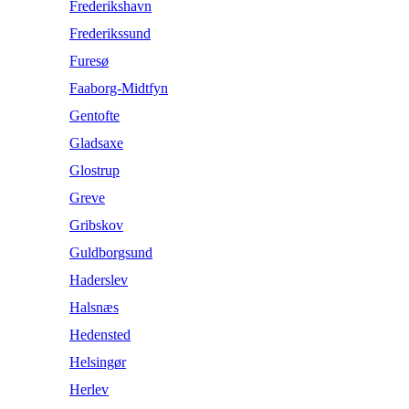
Frederikshavn
Frederikssund
Furesø
Faaborg-Midtfyn
Gentofte
Gladsaxe
Glostrup
Greve
Gribskov
Guldborgsund
Haderslev
Halsnæs
Hedensted
Helsingør
Herlev