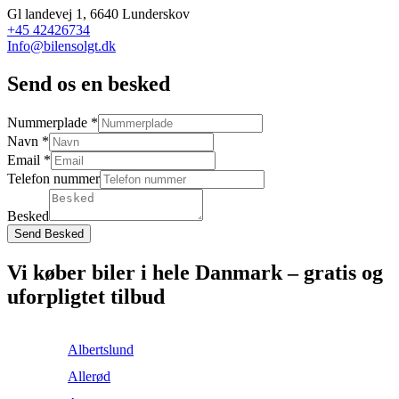
Gl landevej 1, 6640 Lunderskov
+45 42426734
Info@bilensolgt.dk
Send os en besked
Nummerplade
*
Navn
*
Email
*
Telefon nummer
Besked
Send Besked
Vi køber biler i hele Danmark – gratis og
uforpligtet tilbud
Albertslund
Allerød