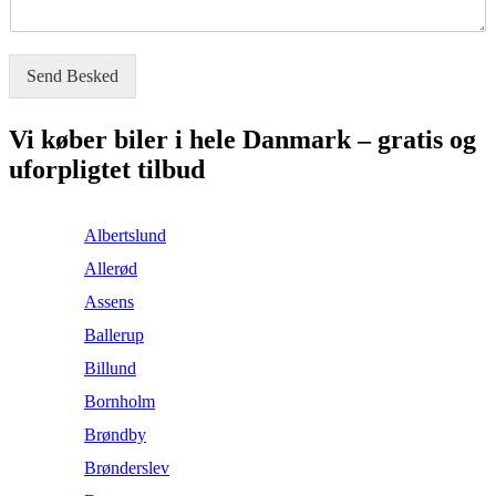
d
u
m
m
Send Besked
e
r
Vi køber biler i hele Danmark – gratis og
uforpligtet tilbud
Albertslund
Allerød
Assens
Ballerup
Billund
Bornholm
Brøndby
Brønderslev