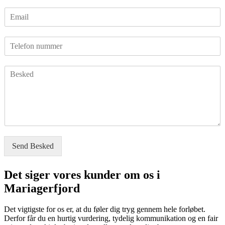
v
r
m
E
n
p
e
m
*
l
r
a
a
p
T
i
d
l
e
l
e
a
l
*
*
d
B
e
e
e
f
*
s
o
k
n
e
n
d
u
m
m
Send Besked
e
r
Det siger vores kunder om os i
Mariagerfjord
Det vigtigste for os er, at du føler dig tryg gennem hele forløbet.
Derfor får du en hurtig vurdering, tydelig kommunikation og en fair