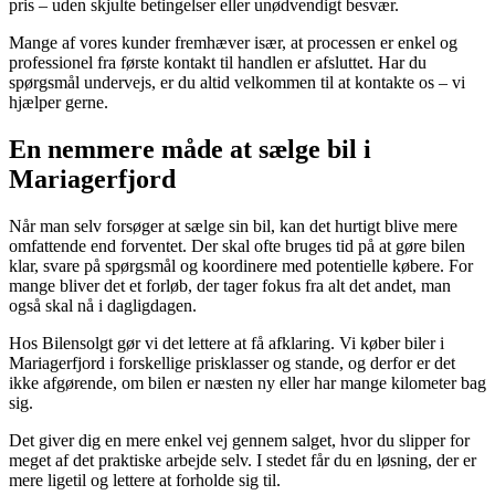
pris – uden skjulte betingelser eller unødvendigt besvær.
Mange af vores kunder fremhæver især, at processen er enkel og
professionel fra første kontakt til handlen er afsluttet. Har du
spørgsmål undervejs, er du altid velkommen til at kontakte os – vi
hjælper gerne.
En nemmere måde at sælge bil i
Mariagerfjord
Når man selv forsøger at sælge sin bil, kan det hurtigt blive mere
omfattende end forventet. Der skal ofte bruges tid på at gøre bilen
klar, svare på spørgsmål og koordinere med potentielle købere. For
mange bliver det et forløb, der tager fokus fra alt det andet, man
også skal nå i dagligdagen.
Hos Bilensolgt gør vi det lettere at få afklaring. Vi køber biler i
Mariagerfjord i forskellige prisklasser og stande, og derfor er det
ikke afgørende, om bilen er næsten ny eller har mange kilometer bag
sig.
Det giver dig en mere enkel vej gennem salget, hvor du slipper for
meget af det praktiske arbejde selv. I stedet får du en løsning, der er
mere ligetil og lettere at forholde sig til.