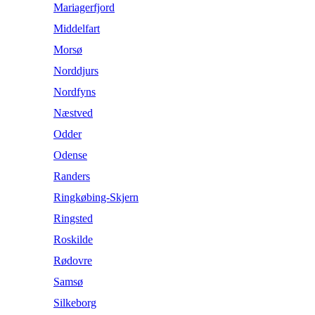
Mariagerfjord
Middelfart
Morsø
Norddjurs
Nordfyns
Næstved
Odder
Odense
Randers
Ringkøbing-Skjern
Ringsted
Roskilde
Rødovre
Samsø
Silkeborg