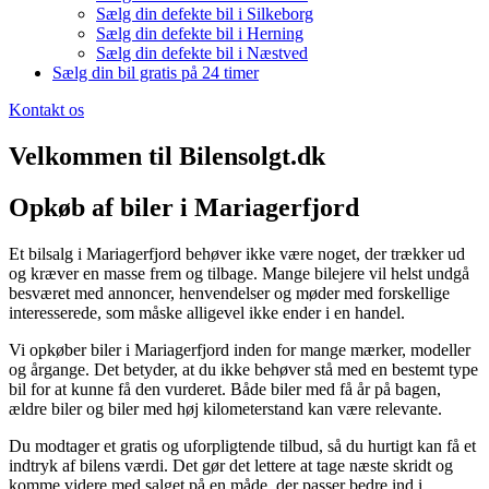
Sælg din defekte bil i Silkeborg
Sælg din defekte bil i Herning
Sælg din defekte bil i Næstved
Sælg din bil gratis på 24 timer
Kontakt os
Velkommen til Bilensolgt.dk
Opkøb af biler i Mariagerfjord
Et bilsalg i Mariagerfjord behøver ikke være noget, der trækker ud
og kræver en masse frem og tilbage. Mange bilejere vil helst undgå
besværet med annoncer, henvendelser og møder med forskellige
interesserede, som måske alligevel ikke ender i en handel.
Vi opkøber biler i Mariagerfjord inden for mange mærker, modeller
og årgange. Det betyder, at du ikke behøver stå med en bestemt type
bil for at kunne få den vurderet. Både biler med få år på bagen,
ældre biler og biler med høj kilometerstand kan være relevante.
Du modtager et gratis og uforpligtende tilbud, så du hurtigt kan få et
indtryk af bilens værdi. Det gør det lettere at tage næste skridt og
komme videre med salget på en måde, der passer bedre ind i