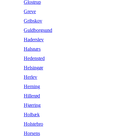
Glostrup
Greve
Gribskov
Guldborgsund
Haderslev
Halsnæs
Hedensted
Helsingør
Herlev
Herning
Hillerød
Hjørring
Holbæk
Holstebro
Horsens