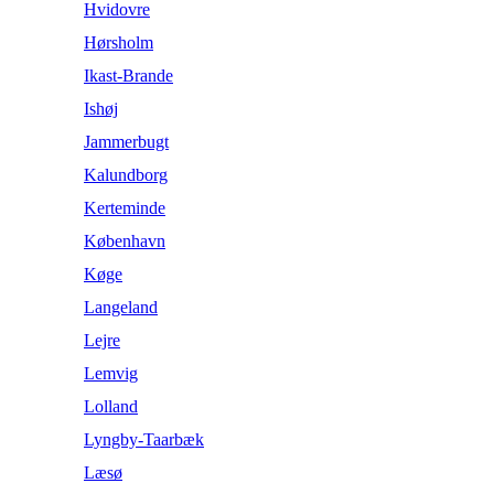
Hvidovre
Hørsholm
Ikast-Brande
Ishøj
Jammerbugt
Kalundborg
Kerteminde
København
Køge
Langeland
Lejre
Lemvig
Lolland
Lyngby-Taarbæk
Læsø