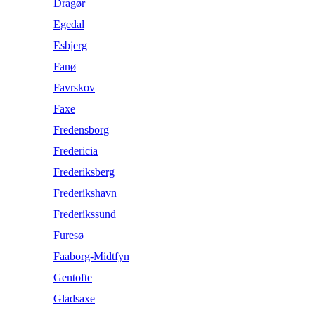
Dragør
Egedal
Esbjerg
Fanø
Favrskov
Faxe
Fredensborg
Fredericia
Frederiksberg
Frederikshavn
Frederikssund
Furesø
Faaborg-Midtfyn
Gentofte
Gladsaxe