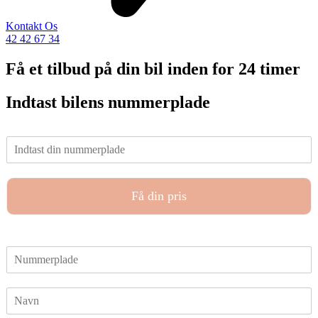
Kontakt Os
42 42 67 34
Få et tilbud på din bil inden for 24 timer
Indtast bilens nummerplade
I
n
d
t
Få din pris
a
s
t
d
N
i
u
n
m
n
N
m
u
a
e
m