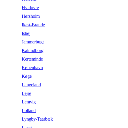
Hvidovre
Hørsholm
Ikast-Brande
Ishøj
Jammerbugt
Kalundborg
Kerteminde
København
Køge
Langeland
Lejre
Lemvig
Lolland
Lyngby-Taarbæk
Læsø