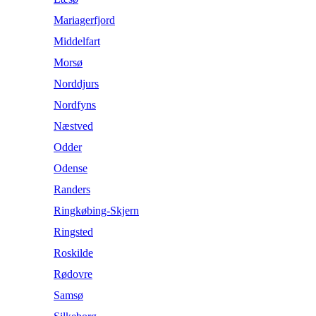
Mariagerfjord
Middelfart
Morsø
Norddjurs
Nordfyns
Næstved
Odder
Odense
Randers
Ringkøbing-Skjern
Ringsted
Roskilde
Rødovre
Samsø