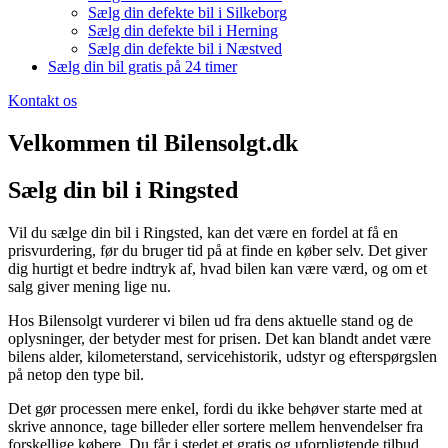
Sælg din defekte bil i Silkeborg
Sælg din defekte bil i Herning
Sælg din defekte bil i Næstved
Sælg din bil gratis på 24 timer
Kontakt os
Velkommen til Bilensolgt.dk
Sælg din bil i Ringsted
Vil du sælge din bil i Ringsted, kan det være en fordel at få en
prisvurdering, før du bruger tid på at finde en køber selv. Det giver
dig hurtigt et bedre indtryk af, hvad bilen kan være værd, og om et
salg giver mening lige nu.
Hos Bilensolgt vurderer vi bilen ud fra dens aktuelle stand og de
oplysninger, der betyder mest for prisen. Det kan blandt andet være
bilens alder, kilometerstand, servicehistorik, udstyr og efterspørgslen
på netop den type bil.
Det gør processen mere enkel, fordi du ikke behøver starte med at
skrive annonce, tage billeder eller sortere mellem henvendelser fra
forskellige købere. Du får i stedet et gratis og uforpligtende tilbud,