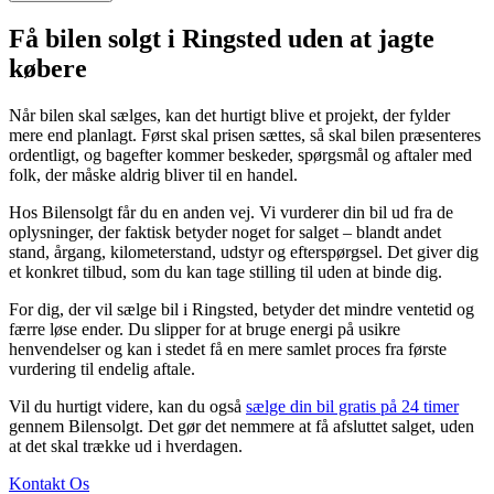
Få bilen solgt i Ringsted uden at jagte
købere
Når bilen skal sælges, kan det hurtigt blive et projekt, der fylder
mere end planlagt. Først skal prisen sættes, så skal bilen præsenteres
ordentligt, og bagefter kommer beskeder, spørgsmål og aftaler med
folk, der måske aldrig bliver til en handel.
Hos Bilensolgt får du en anden vej. Vi vurderer din bil ud fra de
oplysninger, der faktisk betyder noget for salget – blandt andet
stand, årgang, kilometerstand, udstyr og efterspørgsel. Det giver dig
et konkret tilbud, som du kan tage stilling til uden at binde dig.
For dig, der vil sælge bil i Ringsted, betyder det mindre ventetid og
færre løse ender. Du slipper for at bruge energi på usikre
henvendelser og kan i stedet få en mere samlet proces fra første
vurdering til endelig aftale.
Vil du hurtigt videre, kan du også
sælge din bil gratis på 24 timer
gennem Bilensolgt. Det gør det nemmere at få afsluttet salget, uden
at det skal trække ud i hverdagen.
Kontakt Os