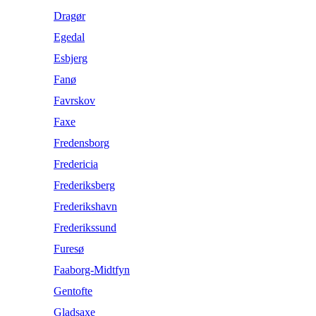
Dragør
Egedal
Esbjerg
Fanø
Favrskov
Faxe
Fredensborg
Fredericia
Frederiksberg
Frederikshavn
Frederikssund
Furesø
Faaborg-Midtfyn
Gentofte
Gladsaxe