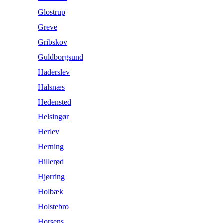
Glostrup
Greve
Gribskov
Guldborgsund
Haderslev
Halsnæs
Hedensted
Helsingør
Herlev
Herning
Hillerød
Hjørring
Holbæk
Holstebro
Horsens